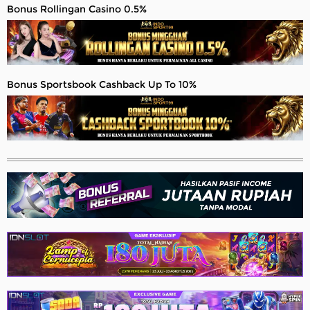
Bonus Rollingan Casino 0.5%
Referral
Promosi
Hubungi Kami
Bonus Sportsbook Cashback Up To 10%
Live Chat
Pengaduan Customer
Pilih Bahasa:
MASUK
DAFTAR
&copy; INDOSPORT99: Link Platform Gaming
Kualitas Ultra Resmi Terpercaya. Hak Cipta
Dilindungi.